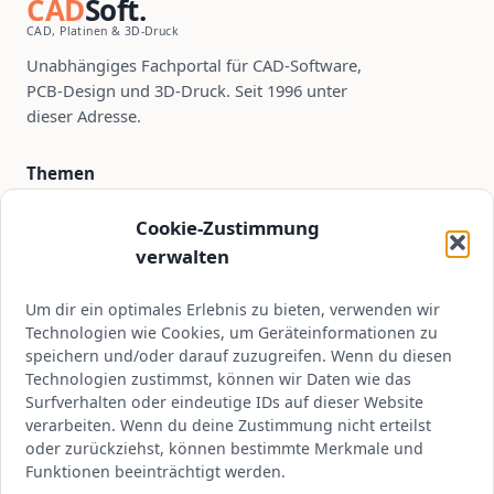
CAD
Soft.
CAD, Platinen & 3D-Druck
Unabhängiges Fachportal für CAD-Software,
PCB-Design und 3D-Druck. Seit 1996 unter
dieser Adresse.
Themen
PCB-Design
Cookie-Zustimmung
CAD-Software
verwalten
3D-Druck
Um dir ein optimales Erlebnis zu bieten, verwenden wir
Tutorials
Technologien wie Cookies, um Geräteinformationen zu
speichern und/oder darauf zuzugreifen. Wenn du diesen
Technologien zustimmst, können wir Daten wie das
Kontakt
Surfverhalten oder eindeutige IDs auf dieser Website
verarbeiten. Wenn du deine Zustimmung nicht erteilst
kontakt@cadsoft.de
oder zurückziehst, können bestimmte Merkmale und
Über CADSoft
Funktionen beeinträchtigt werden.