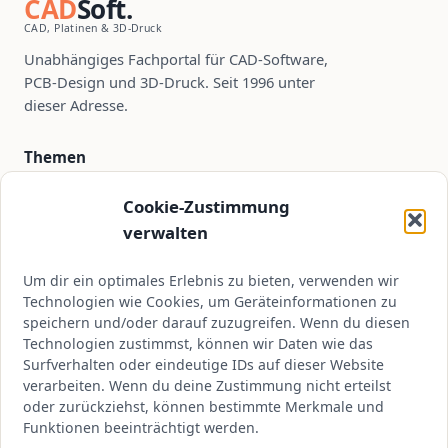
CAD
Soft.
CAD, Platinen & 3D-Druck
Unabhängiges Fachportal für CAD-Software,
PCB-Design und 3D-Druck. Seit 1996 unter
dieser Adresse.
Themen
PCB-Design
Cookie-Zustimmung
CAD-Software
verwalten
3D-Druck
Um dir ein optimales Erlebnis zu bieten, verwenden wir
Tutorials
Technologien wie Cookies, um Geräteinformationen zu
speichern und/oder darauf zuzugreifen. Wenn du diesen
Technologien zustimmst, können wir Daten wie das
Kontakt
Surfverhalten oder eindeutige IDs auf dieser Website
verarbeiten. Wenn du deine Zustimmung nicht erteilst
kontakt@cadsoft.de
oder zurückziehst, können bestimmte Merkmale und
Über CADSoft
Funktionen beeinträchtigt werden.