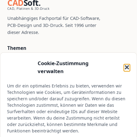
CAD
Soft.
CAD, Platinen & 3D-Druck
Unabhängiges Fachportal für CAD-Software,
PCB-Design und 3D-Druck. Seit 1996 unter
dieser Adresse.
Themen
PCB-Design
Cookie-Zustimmung
CAD-Software
verwalten
3D-Druck
Um dir ein optimales Erlebnis zu bieten, verwenden wir
Tutorials
Technologien wie Cookies, um Geräteinformationen zu
speichern und/oder darauf zuzugreifen. Wenn du diesen
Technologien zustimmst, können wir Daten wie das
Kontakt
Surfverhalten oder eindeutige IDs auf dieser Website
verarbeiten. Wenn du deine Zustimmung nicht erteilst
kontakt@cadsoft.de
oder zurückziehst, können bestimmte Merkmale und
Über CADSoft
Funktionen beeinträchtigt werden.