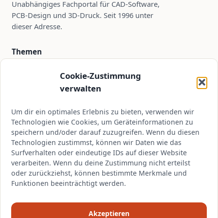
Unabhängiges Fachportal für CAD-Software,
PCB-Design und 3D-Druck. Seit 1996 unter
dieser Adresse.
Themen
PCB-Design
Cookie-Zustimmung
CAD-Software
verwalten
3D-Druck
Um dir ein optimales Erlebnis zu bieten, verwenden wir
Tutorials
Technologien wie Cookies, um Geräteinformationen zu
speichern und/oder darauf zuzugreifen. Wenn du diesen
Technologien zustimmst, können wir Daten wie das
Kontakt
Surfverhalten oder eindeutige IDs auf dieser Website
verarbeiten. Wenn du deine Zustimmung nicht erteilst
kontakt@cadsoft.de
oder zurückziehst, können bestimmte Merkmale und
Über CADSoft
Funktionen beeinträchtigt werden.
Impressum
Akzeptieren
Datenschutz