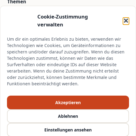
Themen
PCB-Design
Cookie-Zustimmung
CAD-Software
verwalten
3D-Druck
Um dir ein optimales Erlebnis zu bieten, verwenden wir
Tutorials
Technologien wie Cookies, um Geräteinformationen zu
speichern und/oder darauf zuzugreifen. Wenn du diesen
Technologien zustimmst, können wir Daten wie das
Kontakt
Surfverhalten oder eindeutige IDs auf dieser Website
verarbeiten. Wenn du deine Zustimmung nicht erteilst
kontakt@cadsoft.de
oder zurückziehst, können bestimmte Merkmale und
Über CADSoft
Funktionen beeinträchtigt werden.
Impressum
Akzeptieren
Datenschutz
Ablehnen
Einstellungen ansehen
© 2026 CADSoft.de