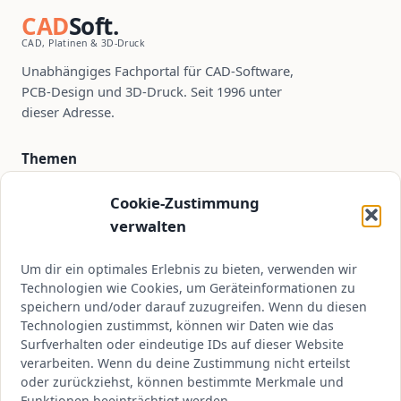
CAD
Soft.
CAD, Platinen & 3D-Druck
Unabhängiges Fachportal für CAD-Software,
PCB-Design und 3D-Druck. Seit 1996 unter
dieser Adresse.
Themen
PCB-Design
Cookie-Zustimmung
CAD-Software
verwalten
3D-Druck
Um dir ein optimales Erlebnis zu bieten, verwenden wir
Tutorials
Technologien wie Cookies, um Geräteinformationen zu
speichern und/oder darauf zuzugreifen. Wenn du diesen
Technologien zustimmst, können wir Daten wie das
Kontakt
Surfverhalten oder eindeutige IDs auf dieser Website
verarbeiten. Wenn du deine Zustimmung nicht erteilst
kontakt@cadsoft.de
oder zurückziehst, können bestimmte Merkmale und
Über CADSoft
Funktionen beeinträchtigt werden.